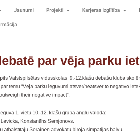
Jaunumi
Projekti
Karjeras izglītība
ormācija
debatē par vēja parku ie
ils Valstspilsētas vidusskolas 9.-12.klašu debašu kluba skolēn
 par tēmu “Vēja parku ieguvumi atsver/neatsver to negatīvo ietek
outweigh their negative impact”.
eguva 1. vietu 10.-12. klašu grupā angļu valodā:
 Levicka, Konstantīns Semjonovs.
 atbalstītāju Sorainen advokātu biroja simpātijas balvu.