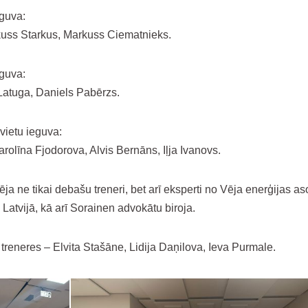
eguva:
uss Starkus, Markuss Ciematnieks.
eguva:
 Latuga, Daniels Pabērzs.
vietu ieguva:
rolīna Fjodorova, Alvis Bernāns, Iļja Ivanovs.
a ne tikai debašu treneri, bet arī eksperti no Vēja enerģijas as
Latvijā, kā arī Sorainen advokātu biroja.
treneres – Elvita Stašāne, Lidija Daņilova, Ieva Purmale.