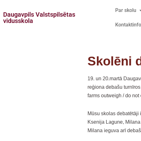
Par skolu
Daugavpils Valstspilsētas
Doties
vidusskola
Kontaktinf
uz
saturu
Skolēni 
19. un 20.martā Daugavp
reģiona debašu turnīros
farms outweigh / do not 
Mūsu skolas debatētāji i
Ksenija Lagune, Milana
Milana ieguva arī debašu