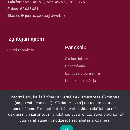
Telefoni:
65438451 / 65438952 / 28377261
Fakss:
65438451
Skolas E-pasts:
pasts@dvvsk.lv
Izglītojamajiem
Par skolu
Stundu saraksts
Skolas dokumenti
Uzņemšana
Izglītības programma
Kontaktinformācija
Informējam, ka šajā tīmekļa vietnē tiek izmantotas sīkdatnes
(angļu val. "cookies"). Sīkdatne uzkrāj datus par vietnes
apmeklējumu.Turpinot lietot šo vietni, Jūs piekrītat, ka mēs
© 2022 Visas tiesības aizsargātas
uzkrāsim un izmantosim sīkdatnes Jūsu ierīcē. Savu piekrišanu
Jūs varat atsaukt, nodzēšot saglabātās sīkdatnes.
Labi