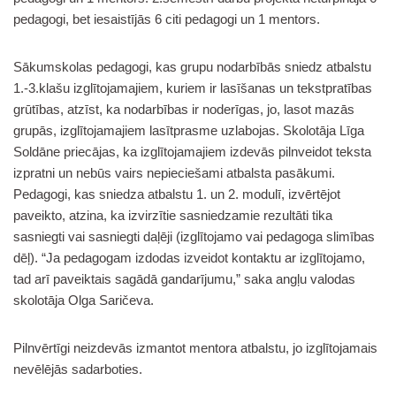
pedagogi, bet iesaistījās 6 citi pedagogi un 1 mentors.
Sākumskolas pedagogi, kas grupu nodarbībās sniedz atbalstu
1.-3.klašu izglītojamajiem, kuriem ir lasīšanas un tekstpratības
grūtības, atzīst, ka nodarbības ir noderīgas, jo, lasot mazās
grupās, izglītojamajiem lasītprasme uzlabojas. Skolotāja Līga
Soldāne priecājas, ka izglītojamajiem izdevās pilnveidot teksta
izpratni un nebūs vairs nepieciešami atbalsta pasākumi.
Pedagogi, kas sniedza atbalstu 1. un 2. modulī, izvērtējot
paveikto, atzina, ka izvirzītie sasniedzamie rezultāti tika
sasniegti vai sasniegti daļēji (izglītojamo vai pedagoga slimības
dēļ). “Ja pedagogam izdodas izveidot kontaktu ar izglītojamo,
tad arī paveiktais sagādā gandarījumu,” saka angļu valodas
skolotāja Olga Saričeva.
Pilnvērtīgi neizdevās izmantot mentora atbalstu, jo izglītojamais
nevēlējās sadarboties.