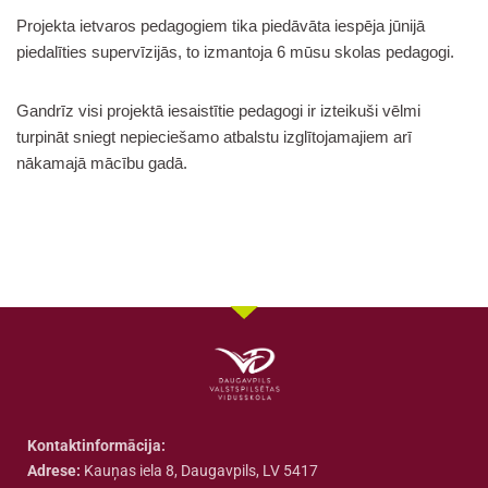
Projekta ietvaros pedagogiem tika piedāvāta iespēja jūnijā
piedalīties supervīzijās, to izmantoja 6 mūsu skolas pedagogi.
Gandrīz visi projektā iesaistītie pedagogi ir izteikuši vēlmi
turpināt sniegt nepieciešamo atbalstu izglītojamajiem arī
nākamajā mācību gadā.
Kontaktinformācija:
Adrese:
Kauņas iela 8, Daugavpils, LV 5417