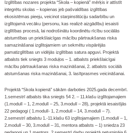
Izglītības nozares projekta “Skola – kopienā” mērķis ir attīstīt
integrētu skolas – kopienas jeb pašvaldības izglītības
ekosistēmas pieeju, veicinot starpinstitūciju sadarbību un
izglītojamā vecāku (personu, kas realizē aizgādību) iesaisti
izglītības procesā, lai nodrošinātu koordinētu rīcību sociālās
atstumtības un priekšlaicīgas mācību pārtraukšanas riska
samazināšanai izglītojamiem un sekmētu vispārējās
pamatizglītības un vidējās izglītības satura apguvi. Projektā
atbalsts tiek sniegts 3 moduļos – 1. atbalsts priekšlaicīgai
mācību pārtraukšanas riska mazināšanai, 2. atbalsts sociālā
atstumšanas riska mazināšanai, 3. lasītprasmes veicināšanai.
Projektā “Skola kopienā” sākām darboties 2025.gada decembrī.
1.semestrī atbalsts tika sniegts 54 2. – 11.klašu izglītojamajiem
(1.modulī – 1, 2.modulī – 25, 3.modulī – 28), projektā iesaistījās
22 pedagogi ( 1.modulī- 1, 2.modulī – 14, 3.modulī – 7).
2.semestrī atbalstu 1.-11.klašu 63 izglītojamajiem (1.modulī – 1,
2.modulī – 30, 3.modulī – 31, mentora atbalsts – 1) sniedza 23
pedagogi un 1 mentors. 2.semestrī darbu projektā neturpināja 6