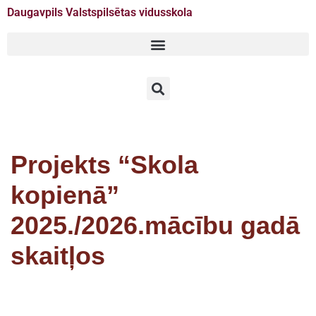
Daugavpils Valstspilsētas vidusskola
Doties
uz
saturu
Projekts “Skola
kopienā”
2025./2026.mācību gadā
skaitļos