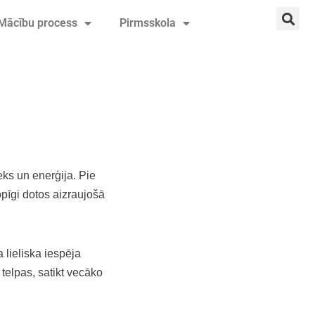
Mācību process
Pirmsskola
eks un enerģija. Pie
pīgi dotos aizraujošā
 lieliska iespēja
 telpas, satikt vecāko