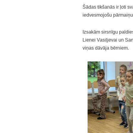
Šādas tikšanās ir ļoti 
iedvesmojošu pārmaiņu i
Izsakām sirsnīgu paldies
Lienei Vasiļjevai un S
viņas dāvāja bērniem.