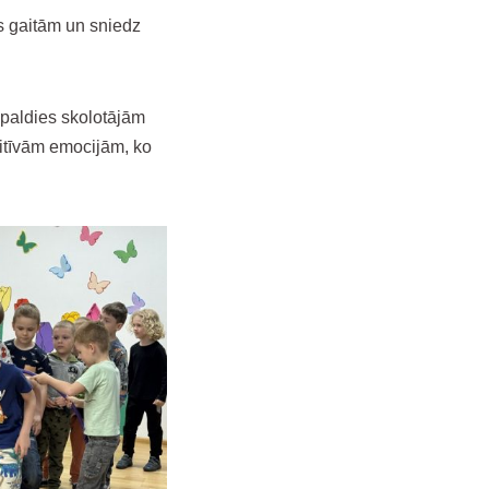
as gaitām un sniedz
 paldies skolotājām
itīvām emocijām, ko