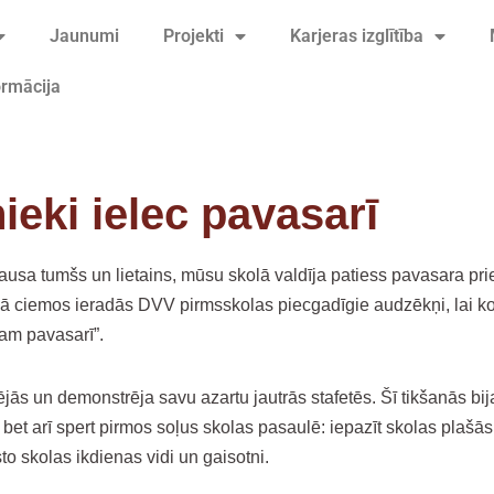
Jaunumi
Projekti
Karjeras izglītība
ormācija
ieki ielec pavasarī
zausa tumšs un lietains, mūsu skolā valdīja patiess pavasara pri
 ciemos ieradās DVV pirmsskolas piecgadīgie audzēkņi, lai ko
am pavasarī”.
ējās un demonstrēja savu azartu jautrās stafetēs. Šī tikšanās bija
, bet arī spert pirmos soļus skolas pasaulē: iepazīt skolas plašās
to skolas ikdienas vidi un gaisotni.