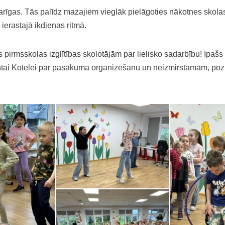
svarīgas. Tās palīdz mazajiem vieglāk pielāgoties nākotnes skol
erastajā ikdienas ritmā.
 pirmsskolas izglītības skolotājām par lielisko sadarbību! Īpašs
antai Kotelei par pasākuma organizēšanu un neizmirstamām, poz