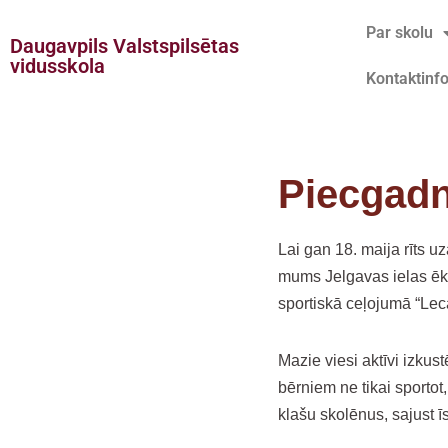
Par skolu
Daugavpils Valstspilsētas
Doties
vidusskola
Kontaktinf
uz
saturu
Piecgadn
Lai gan 18. maija rīts u
mums Jelgavas ielas ēkā
sportiskā ceļojumā “Lec
Mazie viesi aktīvi izkust
bērniem ne tikai sportot
klašu skolēnus, sajust īs