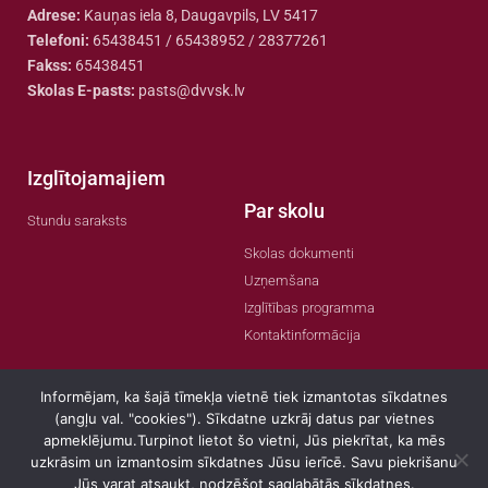
Adrese:
Kauņas iela 8, Daugavpils, LV 5417
Telefoni:
65438451 / 65438952 / 28377261
Fakss:
65438451
Skolas E-pasts:
pasts@dvvsk.lv
Izglītojamajiem
Par skolu
Stundu saraksts
Skolas dokumenti
Uzņemšana
Izglītības programma
Kontaktinformācija
Informējam, ka šajā tīmekļa vietnē tiek izmantotas sīkdatnes
(angļu val. "cookies"). Sīkdatne uzkrāj datus par vietnes
apmeklējumu.Turpinot lietot šo vietni, Jūs piekrītat, ka mēs
© 2022 Visas tiesības aizsargātas
uzkrāsim un izmantosim sīkdatnes Jūsu ierīcē. Savu piekrišanu
Jūs varat atsaukt, nodzēšot saglabātās sīkdatnes.