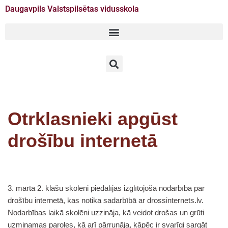
Daugavpils Valstspilsētas vidusskola
Doties
uz
saturu
Otrklasnieki apgūst
drošību internetā
3. martā 2. klašu skolēni piedalījās izglītojošā nodarbībā par
drošību internetā, kas notika sadarbībā ar drossinternets.lv.
Nodarbības laikā skolēni uzzināja, kā veidot drošas un grūti
uzminamas paroles, kā arī pārrunāja, kāpēc ir svarīgi sargāt