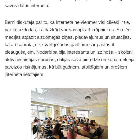
savus datus internetā.
Bērni diskutēja par to, ka internetā ne vienmēr visi cilvēki ir tie,
par ko uzdodas, ka dažkārt var sastapt arī krāpniekus. Skolēni
mācījās atpazīt aizdomīgas ziņas, piedāvājumus un situācijas,
kā arī saprata, cik svarīgi šādos gadījumos ir pastāstīt
pieaugušajiem. Nodarbība bija interesanta un izzinoša – skolēni
aktīvi iesaistījās sarunās, dalījās savā pieredzē un kopā meklēja
pareizos risinājumus, kā būt gudriem, atbildīgiem un drošiem
interneta lietotājiem.