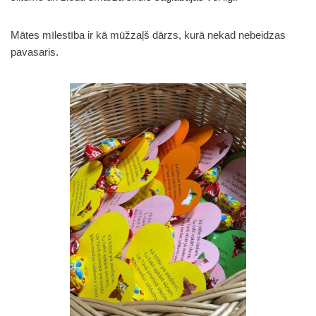
Mātes mīlestība ir kā mūžzaļš dārzs, kurā nekad nebeidzas
pavasaris.