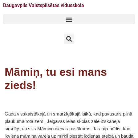
Daugavpils Valstspilsētas vidusskola
Doties
uz
saturu
Māmiņ, tu esi mans
zieds!
Gada visskaistākajā un smaržīgākajā laikā, kad pavasaris pilnā
plaukumā rotā zemi, Jelgavas ielas skolas zālē izskanēja
sirsnīgs un silts Māmiņu dienas pasākums. Tas bija brīdis, kad
ikviena māmiņa varēja uz mirkli piestāt ikdienas steigā un baudīt