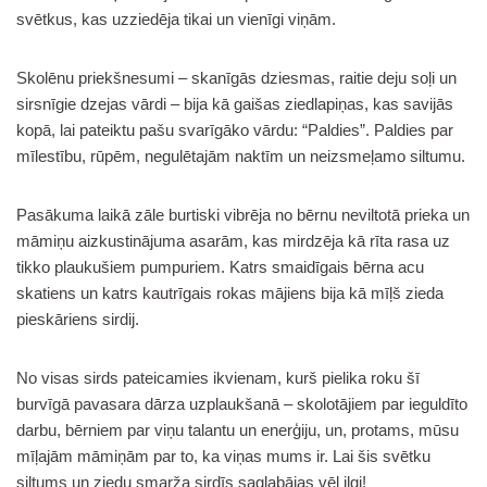
svētkus, kas uzziedēja tikai un vienīgi viņām.
Skolēnu priekšnesumi – skanīgās dziesmas, raitie deju soļi un
sirsnīgie dzejas vārdi – bija kā gaišas ziedlapiņas, kas savijās
kopā, lai pateiktu pašu svarīgāko vārdu: “Paldies”. Paldies par
mīlestību, rūpēm, negulētajām naktīm un neizsmeļamo siltumu.
Pasākuma laikā zāle burtiski vibrēja no bērnu neviltotā prieka un
māmiņu aizkustinājuma asarām, kas mirdzēja kā rīta rasa uz
tikko plaukušiem pumpuriem. Katrs smaidīgais bērna acu
skatiens un katrs kautrīgais rokas mājiens bija kā mīļš zieda
pieskāriens sirdij.
No visas sirds pateicamies ikvienam, kurš pielika roku šī
burvīgā pavasara dārza uzplaukšanā – skolotājiem par ieguldīto
darbu, bērniem par viņu talantu un enerģiju, un, protams, mūsu
mīļajām māmiņām par to, ka viņas mums ir. Lai šis svētku
siltums un ziedu smarža sirdīs saglabājas vēl ilgi!