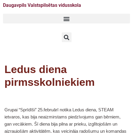
Daugavpils Valstspilsētas vidusskola
Doties
uz
saturu
Ledus diena
pirmsskolniekiem
Grupai “Sprīdīši” 25.februārī notika Ledus diena, STEAM
ietvaros, kas bija neaizmirstams piedzīvojums gan bērniem,
gan vecākiem. Šī diena bija pilna ar prieku, izglītojošām un
aizraujošām aktivitātēm, kas veicināja radošumu un komandas