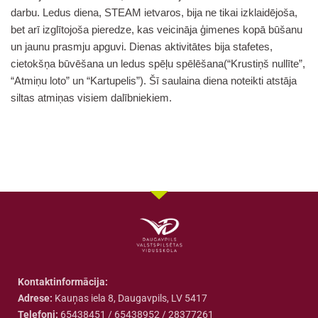
darbu. Ledus diena, STEAM ietvaros, bija ne tikai izklaidējoša,
bet arī izglītojoša pieredze, kas veicināja ģimenes kopā būšanu
un jaunu prasmju apguvi. Dienas aktivitātes bija stafetes,
cietokšņa būvēšana un ledus spēļu spēlēšana(“Krustiņš nullīte”,
“Atmiņu loto” un “Kartupelis”). Šī saulaina diena noteikti atstāja
siltas atmiņas visiem dalībniekiem.
Kontaktinformācija:
Adrese:
Kauņas iela 8, Daugavpils, LV 5417
Telefoni:
65438451 / 65438952 / 28377261