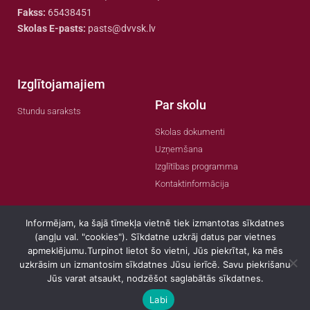
Fakss:
65438451
Skolas E-pasts:
pasts@dvvsk.lv
Izglītojamajiem
Par skolu
Stundu saraksts
Skolas dokumenti
Uzņemšana
Izglītības programma
Kontaktinformācija
Informējam, ka šajā tīmekļa vietnē tiek izmantotas sīkdatnes
(angļu val. "cookies"). Sīkdatne uzkrāj datus par vietnes
apmeklējumu.Turpinot lietot šo vietni, Jūs piekrītat, ka mēs
© 2022 Visas tiesības aizsargātas
uzkrāsim un izmantosim sīkdatnes Jūsu ierīcē. Savu piekrišanu
Jūs varat atsaukt, nodzēšot saglabātās sīkdatnes.
Labi