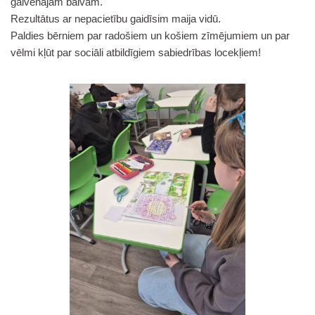
galvenajām balvām.
Rezultātus ar nepacietību gaidīsim maija vidū.
Paldies bērniem par radošiem un košiem zīmējumiem un par
vēlmi kļūt par sociāli atbildīgiem sabiedrības locekļiem!