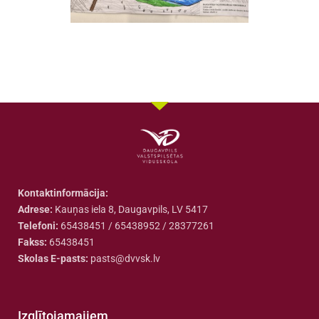
Kontaktinformācija:
Adrese:
Kauņas iela 8, Daugavpils, LV 5417
Telefoni:
65438451 / 65438952 / 28377261
Fakss:
65438451
Skolas E-pasts:
pasts@dvvsk.lv
Izglītojamajiem