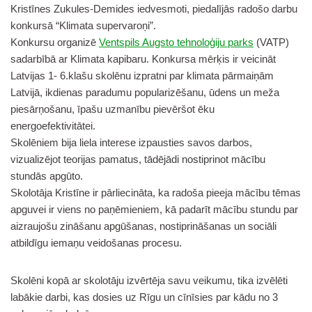
Kristīnes Zukules-Demides iedvesmoti, piedalījās radošo darbu
konkursā “Klimata supervaroņi”.
Konkursu organizē
Ventspils Augsto tehnoloģiju parks
(VATP)
sadarbībā ar Klimata kapibaru. Konkursa mērķis ir veicināt
Latvijas 1- 6.klašu skolēnu izpratni par klimata pārmaiņām
Latvijā, ikdienas paradumu popularizēšanu, ūdens un meža
piesārņošanu, īpašu uzmanību pievēršot ēku
energoefektivitātei.
Skolēniem bija liela interese izpausties savos darbos,
vizualizējot teorijas pamatus, tādējādi nostiprinot mācību
stundās apgūto.
Skolotāja Kristīne ir pārliecināta, ka radoša pieeja mācību tēmas
apguvei ir viens no paņēmieniem, kā padarīt mācību stundu par
aizraujošu zināšanu apgūšanas, nostiprināšanas un sociāli
atbildīgu iemaņu veidošanas procesu.
Skolēni kopā ar skolotāju izvērtēja savu veikumu, tika izvēlēti
labākie darbi, kas dosies uz Rīgu un cīnīsies par kādu no 3