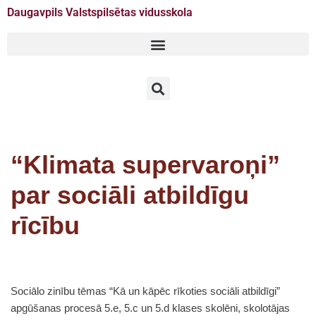
Daugavpils Valstspilsētas vidusskola
Doties
uz
saturu
“Klimata supervaroņi”
par sociāli atbildīgu
rīcību
Sociālo zinību tēmas “Kā un kāpēc rīkoties sociāli atbildīgi”
apgūšanas procesā 5.e, 5.c un 5.d klases skolēni, skolotājas