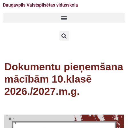
Daugavpils Valstspilsētas vidusskola
Doties
uz
saturu
Dokumentu pieņemšana
mācībām 10.klasē
2026./2027.m.g.