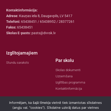
Kontaktinformācija:
Adrese:
Kauņas iela 8, Daugavpils, LV 5417
Telefoni:
65438451 / 65438952 / 28377261
Fakss:
65438451
Skolas E-pasts:
pasts@dvvsk.lv
Izglītojamajiem
Par skolu
Stundu saraksts
Skolas dokumenti
Uzņemšana
Izglītības programma
Kontaktinformācija
Informējam, ka šajā tīmekļa vietnē tiek izmantotas sīkdatnes
(angļu val. "cookies"). Sīkdatne uzkrāj datus par vietnes