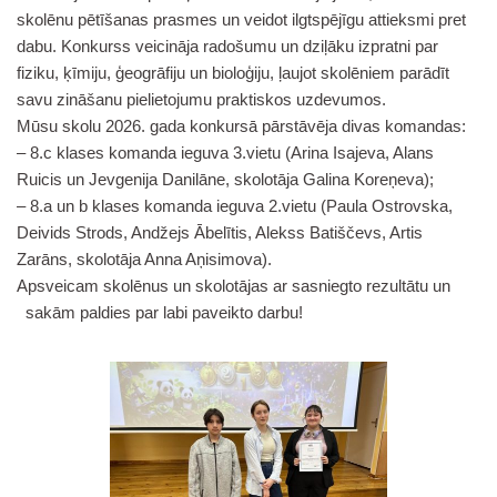
skolēnu pētīšanas prasmes un veidot ilgtspējīgu attieksmi pret
dabu. Konkurss veicināja radošumu un dziļāku izpratni par
fiziku, ķīmiju, ģeogrāfiju un bioloģiju, ļaujot skolēniem parādīt
savu zināšanu pielietojumu praktiskos uzdevumos.
Mūsu skolu 2026. gada konkursā pārstāvēja divas komandas:
– 8.c klases komanda ieguva 3.vietu (Arina Isajeva, Alans
Ruicis un Jevgenija Danilāne, skolotāja Galina Koreņeva);
– 8.a un b klases komanda ieguva 2.vietu (Paula Ostrovska,
Deivids Strods, Andžejs Ābelītis, Alekss Batiščevs, Artis
Zarāns, skolotāja Anna Aņisimova).
Apsveicam skolēnus un skolotājas ar sasniegto rezultātu un
sakām paldies par labi paveikto darbu!