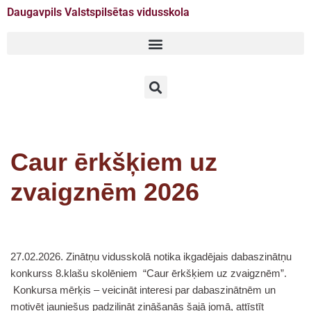
Daugavpils Valstspilsētas vidusskola
Doties
uz
saturu
Caur ērkšķiem uz
zvaigznēm 2026
27.02.2026. Zinātņu vidusskolā notika ikgadējais dabaszinātņu
konkurss 8.klašu skolēniem “Caur ērkšķiem uz zvaigznēm”.
Konkursa mērķis – veicināt interesi par dabaszinātnēm un
motivēt jauniešus padziļināt zināšanās šajā jomā, attīstīt