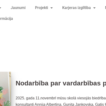
Jaunumi
Projekti
Karjeras izglītība
ormācija
gramma KiVa
Nodarbība par vardarbības p
2025. gada 11.novembrī mūsu skolā viesojās biedrība
konsultanti Annija Albertiņa, Gunita Jankovska, Gatis 