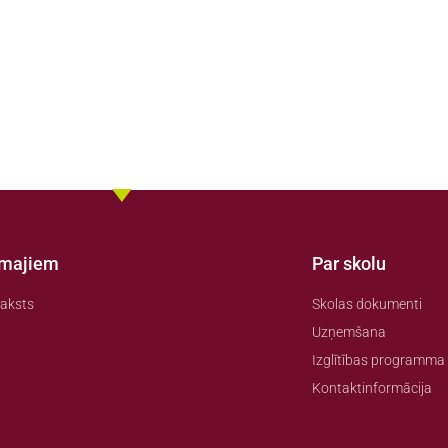
amajiem
Par skolu
aksts
Skolas dokumenti
Uzņemšana
Izglītības programma
Kontaktinformācija