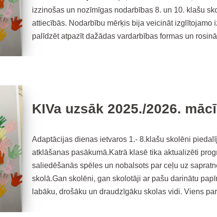
izzinošas un nozīmīgas nodarbības 8. un 10. klašu sko
attiecībās. Nodarbību mērķis bija veicināt izglītojamo
palīdzēt atpazīt dažādas vardarbības formas un rosin
KIVa uzsāk 2025./2026. māc
Adaptācijas dienas ietvaros 1.- 8.klašu skolēni pied
atklāšanas pasākumā.Katrā klasē tika aktualizēti pro
saliedēšanās spēles un nobalsots par ceļu uz sapratn
skolā.Gan skolēni, gan skolotāji ar pašu darinātu papīra
labāku, drošāku un draudzīgāku skolas vidi. Viens par