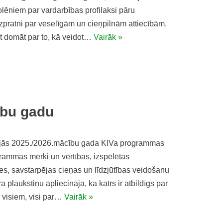
lēniem par vardarbības profilaksi pāru
 izpratni par veselīgām un cieņpilnām attiecībām,
āt domāt par to, kā veidot…
Vairāk »
ību gadu
alījās 2025./2026.mācību gada KIVa programmas
grammas mērķi un vērtības, izspēlētas
es, savstarpējas cieņas un līdzjūtības veidošanu
 plaukstiņu apliecināja, ka katrs ir atbildīgs par
 visiem, visi par…
Vairāk »