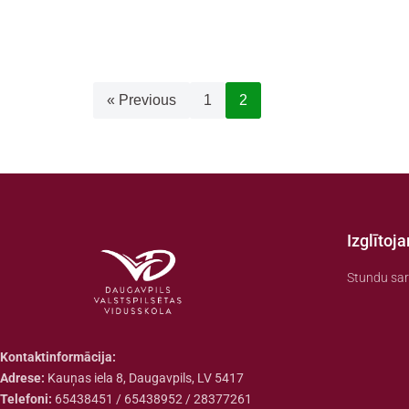
« Previous
1
2
Izglītoj
Stundu sar
Kontaktinformācija:
Adrese:
Kauņas iela 8, Daugavpils, LV 5417
Telefoni:
65438451 / 65438952 / 28377261