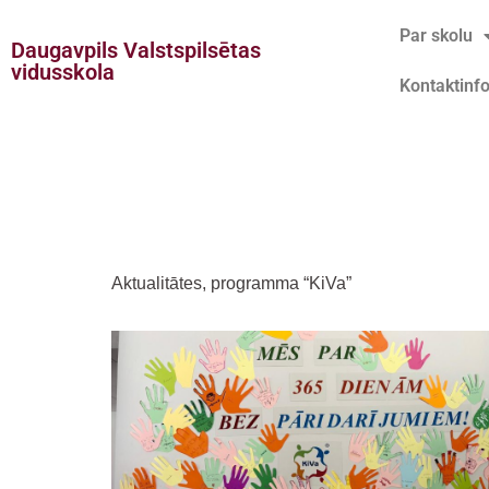
Par skolu
Daugavpils Valstspilsētas
Doties
vidusskola
Kontaktinf
uz
saturu
Aktualitātes, pro
Aktualitātes, programma “KiVa”