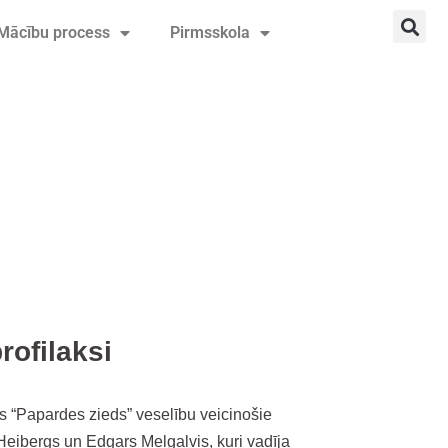
Mācību process
Pirmsskola
rofilaksi
s “Papardes zieds” veselību veicinošie
Heibergs un Edgars Melgalvis, kuri vadīja