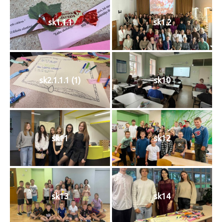
sk1.1.1
sk1.2
sk2.1.1.1 (1)
sk10
sk11
sk12
sk13
sk14