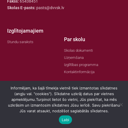
Fakss:
65438451
Skolas E-pasts:
pasts@dvvsk.lv
Izglītojamajiem
Par skolu
Stundu saraksts
Skolas dokumenti
Uzņemšana
Izglītības programma
Kontaktinformācija
Informējam, ka šajā tīmekļa vietnē tiek izmantotas sīkdatnes
(angļu val. "cookies"). Sīkdatne uzkrāj datus par vietnes
apmeklējumu.Turpinot lietot šo vietni, Jūs piekrītat, ka mēs
© 2022 Visas tiesības aizsargātas
uzkrāsim un izmantosim sīkdatnes Jūsu ierīcē. Savu piekrišanu
Jūs varat atsaukt, nodzēšot saglabātās sīkdatnes.
Labi