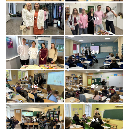
sk15
sk16
sk2.1.1
sk4
sk5
sk6
sk7
sk8