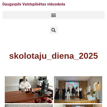
Daugavpils Valstspilsētas vidusskola
Doties
uz
saturu
skolotaju_diena_2025
sk1.1
sk1