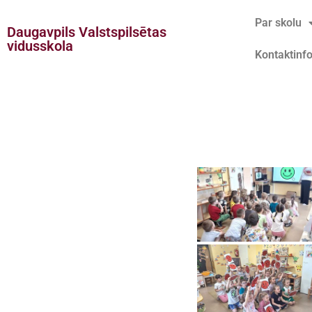
Par skolu
Daugavpils Valstspilsētas
Doties
vidusskola
Kontaktinf
uz
saturu