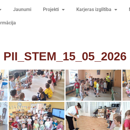
Jaunumi
Projekti
Karjeras izglītība
ormācija
PII_STEM_15_05_2026