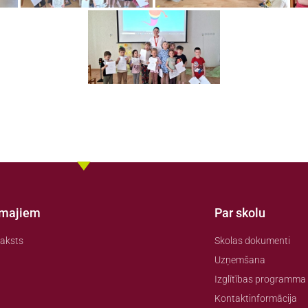
amajiem
Par skolu
aksts
Skolas dokumenti
Uzņemšana
Izglītības programma
Kontaktinformācija