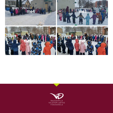
me4
me3
me5 (1)
me6