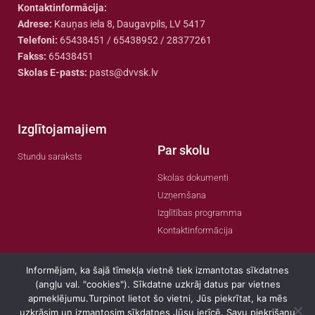
Kontaktinformācija:
Adrese:
Kauņas iela 8, Daugavpils, LV 5417
Telefoni:
65438451 / 65438952 / 28377261
Fakss:
65438451
Skolas E-pasts:
pasts@dvvsk.lv
Izglītojamajiem
Par skolu
Stundu saraksts
Skolas dokumenti
Uzņemšana
Izglītības programma
Kontaktinformācija
Informējam, ka šajā tīmekļa vietnē tiek izmantotas sīkdatnes
(angļu val. "cookies"). Sīkdatne uzkrāj datus par vietnes
apmeklējumu.Turpinot lietot šo vietni, Jūs piekrītat, ka mēs
© 2022 Visas tiesības aizsargātas
uzkrāsim un izmantosim sīkdatnes Jūsu ierīcē. Savu piekrišanu