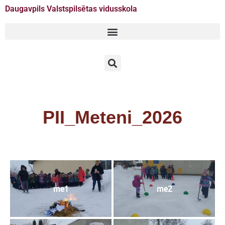
Daugavpils Valstspilsētas vidusskola
Doties
uz
saturu
PII_Meteni_2026
me1
me2