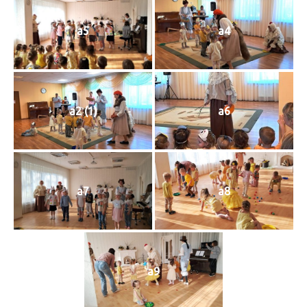
a5
a4
a2 (1)
a6
a7
a8
a9