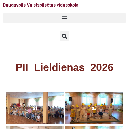
Daugavpils Valstspilsētas vidusskola
Doties
uz
saturu
PII_Lieldienas_2026
a1
a3