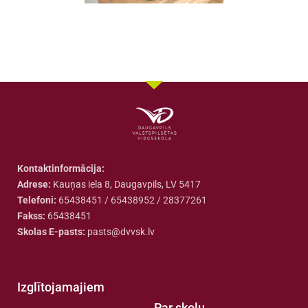
Kontaktinformācija:
Adrese:
Kauņas iela 8, Daugavpils, LV 5417
Telefoni:
65438451 / 65438952 / 28377261
Fakss:
65438451
Skolas E-pasts:
pasts@dvvsk.lv
Izglītojamajiem
Par skolu