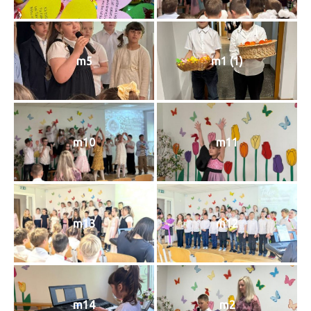
m5
m1 (1)
m10
m11
m13
m12
m14
m2