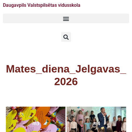
Daugavpils Valstspilsētas vidusskola
Doties
uz
saturu
Mates_diena_Jelgavas_
2026
m3
m4