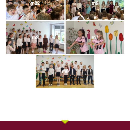
m22
m9
m8
m7
m6