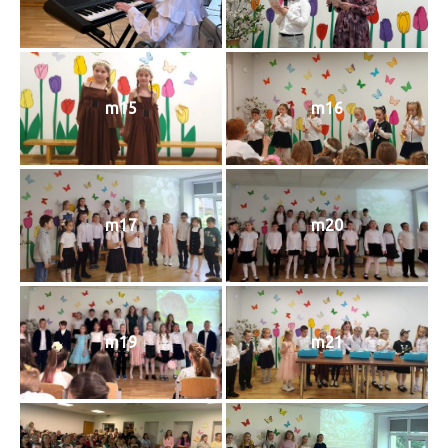
m15
m16
m17
m20
m19
m21