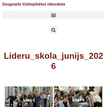
Daugavpils Valstspilsētas vidusskola
Doties
uz
saturu
Lideru_skola_junijs_202
6
lideri-2
lideri-4