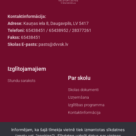
Kontaktinformācija:
Adrese:
Kauņas iela 8, Daugavpils, LV 5417
Telefoni:
65438451 / 65438952 / 28377261
Fakss:
65438451
Skolas E-pasts:
pasts@dvvsk.lv
Izglītojamajiem
Par skolu
Stundu saraksts
Skolas dokumenti
Uzņemšana
Izglītības programma
Kontaktinformācija
Informējam, ka šajā tīmekļa vietnē tiek izmantotas sīkdatnes
(angļu val. "cookies"). Sīkdatne uzkrāj datus par vietnes