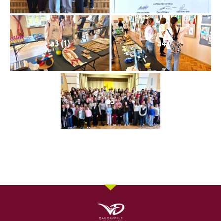
a3 (1)
a4
a5