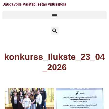
Daugavpils Valstspilsētas vidusskola
Doties
uz
saturu
konkurss_Ilukste_23_04
_2026
a2
a1