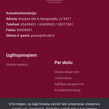
Kontaktinformācija:
Adrese:
Kauņas iela 8, Daugavpils, LV 5417
Telefoni:
65438451 / 65438952 / 28377261
Fakss:
65438451
Skolas E-pasts:
pasts@dvvsk.lv
Izglītojamajiem
Par skolu
Stundu saraksts
Skolas dokumenti
Uzņemšana
Izglītības programma
Kontaktinformācija
Informējam, ka šajā tīmekļa vietnē tiek izmantotas sīkdatnes
(angļu val. "cookies"). Sīkdatne uzkrāj datus par vietnes