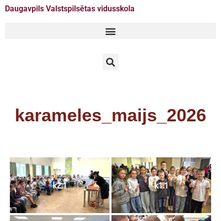
Daugavpils Valstspilsētas vidusskola
Doties
uz
saturu
karameles_maijs_2026
k2.1
k1.1