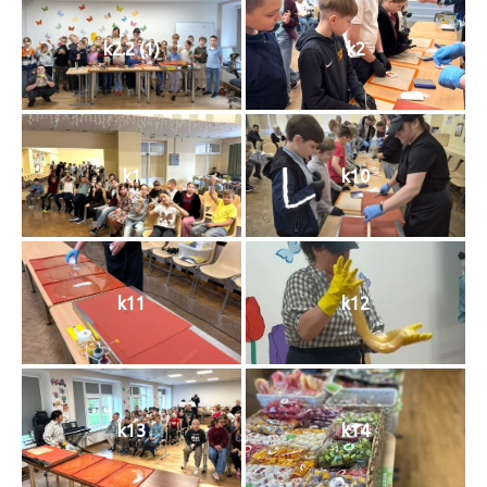
k2.2 (1)
k2
k1
k10
k11
k12
k13
k14