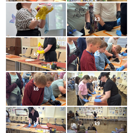
k15
k3
k4
k5
k6
k7
k8
k9