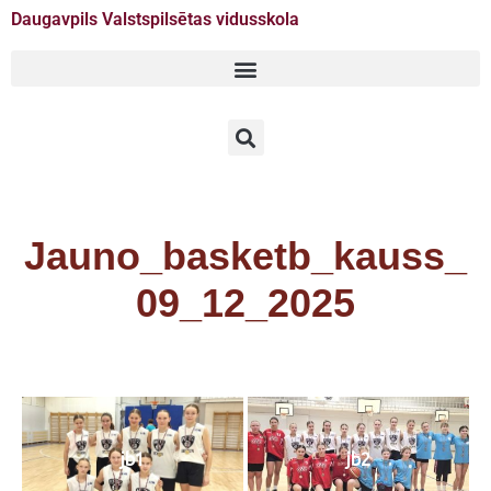
Daugavpils Valstspilsētas vidusskola
Doties
uz
saturu
Jauno_basketb_kauss_
09_12_2025
jb1
jb2