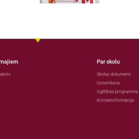
amajiem
Par skolu
aksts
Skolas dokumenti
Uzņemšana
Izglītības programma
Kontaktinformācija