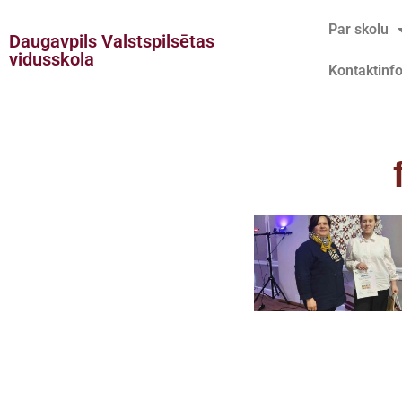
Par skolu
Daugavpils Valstspilsētas
Doties
vidusskola
Kontaktinf
uz
saturu