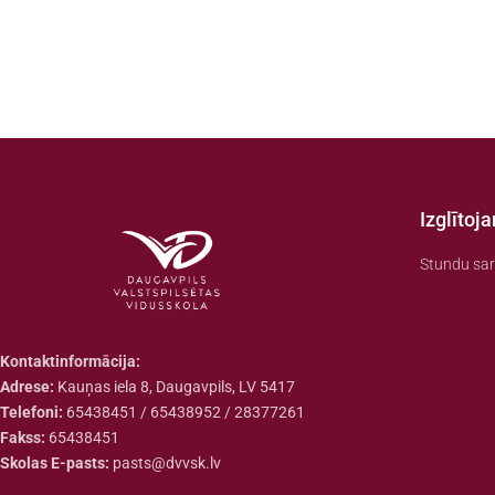
Izglītoj
Stundu sar
Kontaktinformācija:
Adrese:
Kauņas iela 8, Daugavpils, LV 5417
Telefoni:
65438451 / 65438952 / 28377261
Fakss:
65438451
Skolas E-pasts:
pasts@dvvsk.lv