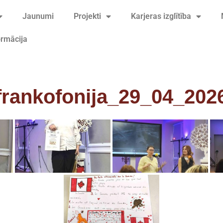
Jaunumi
Projekti
Karjeras izglītība
ormācija
frankofonija_29_04_202