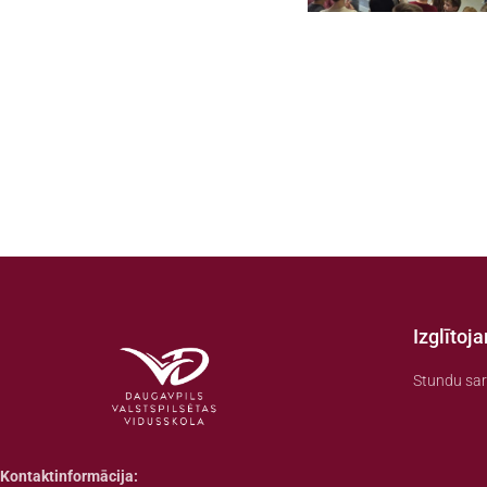
Izglītoj
Stundu sar
Kontaktinformācija: