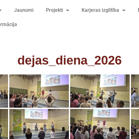
Jaunumi
Projekti
Karjeras izglītība
ormācija
dejas_diena_2026