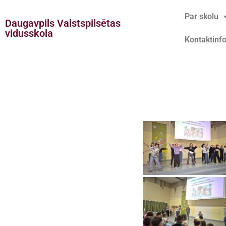
Par skolu
Daugavpils Valstspilsētas
Doties
vidusskola
Kontaktinf
uz
saturu