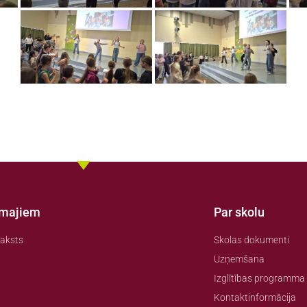
amajiem
Par skolu
aksts
Skolas dokumenti
Uzņemšana
Izglītības programma
Kontaktinformācija