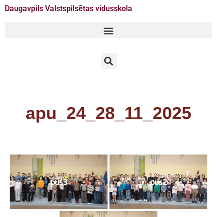
Daugavpils Valstspilsētas vidusskola
Doties
uz
saturu
apu_24_28_11_2025
pus3
pus2