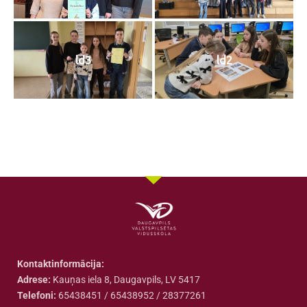
ld3
ld2
Kontaktinformācija:
Adrese:
Kauņas iela 8, Daugavpils, LV 5417
Telefoni:
65438451 / 65438952 / 28377261