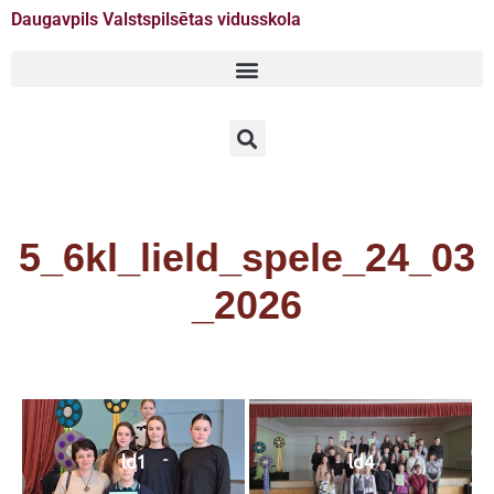
Daugavpils Valstspilsētas vidusskola
Doties
uz
saturu
5_6kl_lield_spele_24_03
_2026
ld1
ld4