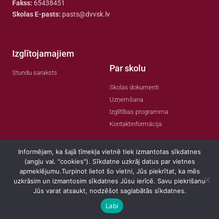
Fakss:
65438451
Skolas E-pasts:
pasts@dvvsk.lv
Izglītojamajiem
Par skolu
Stundu saraksts
Skolas dokumenti
Uzņemšana
Izglītības programma
Kontaktinformācija
Informējam, ka šajā tīmekļa vietnē tiek izmantotas sīkdatnes
(angļu val. "cookies"). Sīkdatne uzkrāj datus par vietnes
apmeklējumu.Turpinot lietot šo vietni, Jūs piekrītat, ka mēs
© 2022 Visas tiesības aizsargātas
uzkrāsim un izmantosim sīkdatnes Jūsu ierīcē. Savu piekrišanu
Jūs varat atsaukt, nodzēšot saglabātās sīkdatnes.
Labi