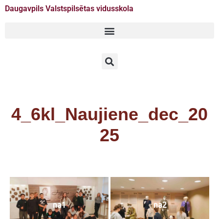
Daugavpils Valstspilsētas vidusskola
Doties
uz
saturu
4_6kl_Naujiene_dec_20
25
na1
na2