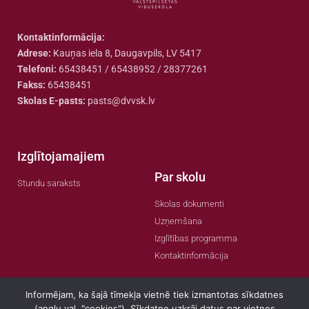
Kontaktinformācija:
Adrese:
Kauņas iela 8, Daugavpils, LV 5417
Telefoni:
65438451 / 65438952 / 28377261
Fakss:
65438451
Skolas E-pasts:
pasts@dvvsk.lv
Izglītojamajiem
Par skolu
Stundu saraksts
Skolas dokumenti
Uzņemšana
Izglītības programma
Kontaktinformācija
Informējam, ka šajā tīmekļa vietnē tiek izmantotas sīkdatnes
(angļu val. "cookies"). Sīkdatne uzkrāj datus par vietnes