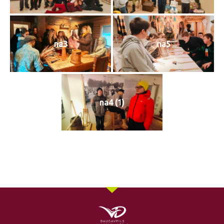
na3
na5
na4 (1)