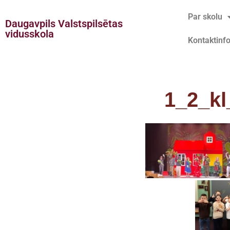
Par skolu
Daugavpils Valstspilsētas
Doties
vidusskola
Kontaktinf
uz
saturu
1_2_kl