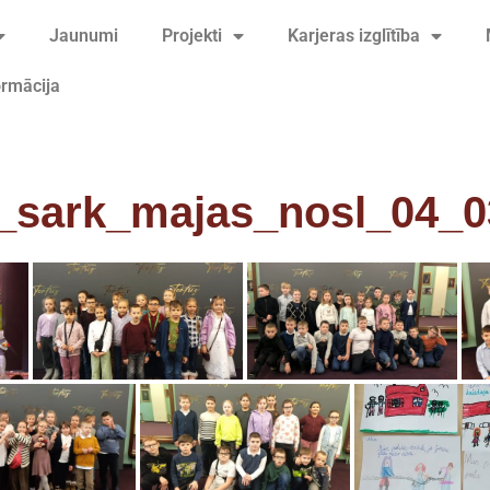
Jaunumi
Projekti
Karjeras izglītība
ormācija
_sark_majas_nosl_04_