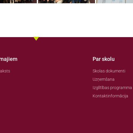
amajiem
Par skolu
aksts
Skolas dokumenti
Uzņemšana
Izglītības programma
Kontaktinformācija