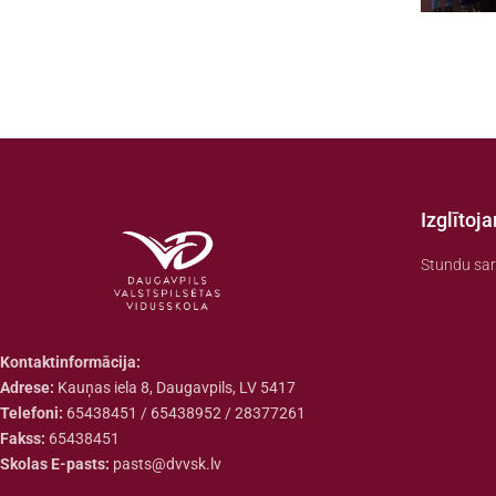
Izglītoj
Stundu sar
Kontaktinformācija:
Adrese:
Kauņas iela 8, Daugavpils, LV 5417
Telefoni:
65438451 / 65438952 / 28377261
Fakss:
65438451
Skolas E-pasts:
pasts@dvvsk.lv