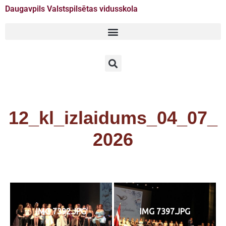
Daugavpils Valstspilsētas vidusskola
Doties
uz
saturu
12_kl_izlaidums_04_07_
2026
IMG 7392.JPG
IMG 7397.JPG