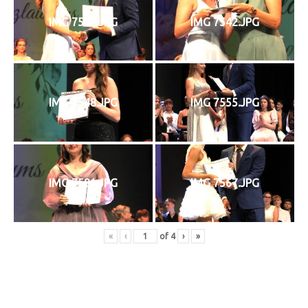
IMG 7532.JPG
IMG 7542.JPG
IMG 7548.JPG
IMG 7555.JPG
IMG 7581.JPG
IMG 7567.JPG
«
‹
of
4
›
»