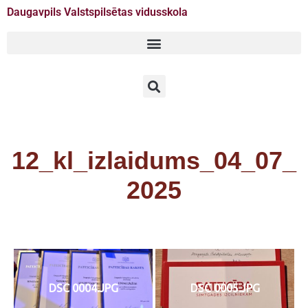
Daugavpils Valstspilsētas vidusskola
Doties
uz
saturu
12_kl_izlaidums_04_07_
2025
DSC 0004.JPG
DSC 0005.JPG