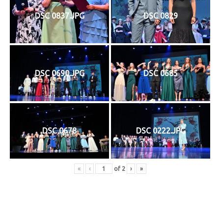
DSC 0837.JPG
DSC 0829
DSC 0690.JPG
DSC 0685
DSC 0678
DSC 0222.JPG
«
‹
of
2
›
»