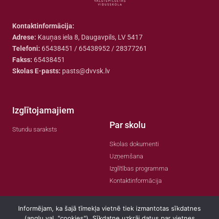
Kontaktinformācija:
Adrese:
Kauņas iela 8, Daugavpils, LV 5417
Telefoni:
65438451 / 65438952 / 28377261
Fakss:
65438451
Skolas E-pasts:
pasts@dvvsk.lv
Izglītojamajiem
Par skolu
Stundu saraksts
Skolas dokumenti
Uzņemšana
Izglītības programma
Kontaktinformācija
Informējam, ka šajā tīmekļa vietnē tiek izmantotas sīkdatnes
(angļu val. "cookies"). Sīkdatne uzkrāj datus par vietnes