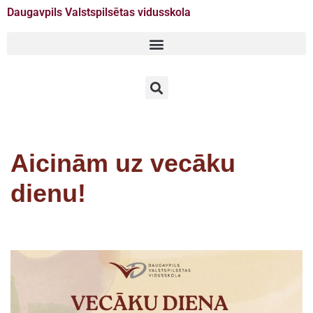
Daugavpils Valstspilsētas vidusskola
Doties
uz
saturu
Aicinām uz vecāku
dienu!